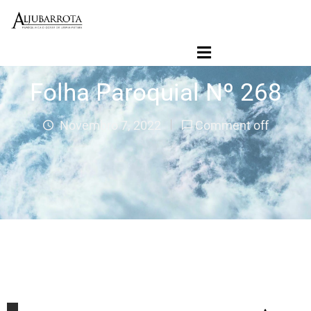
Início
Folha Paroquial
Folha Paroquial Nº 268
Agenda Paroquial
Paróquia
Novembro 7, 2022
Comment off
Ligações
Jornal Contacto SVD