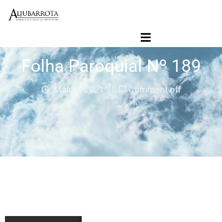
Início
Folha Paroquial
Folha Paroquial Nº 189
Agenda Paroquial
Paróquia
Maio 3, 2021
Comment off
Ligações
Jornal Contacto SVD