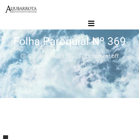
Início
Folha Paroquial
Folha Paroquial Nº 369
Agenda Paroquial
Paróquia
Outubro 14, 2024
Comment off
Ligações
Jornal Contacto SVD