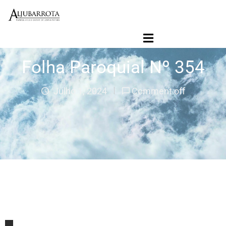
Início
Folha Paroquial
Folha Paroquial Nº 354
Agenda Paroquial
Paróquia
Julho 1, 2024
Comment off
Ligações
Jornal Contacto SVD