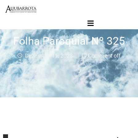
Início
Folha Paroquial
Folha Paroquial Nº 325
Agenda Paroquial
Paróquia
Dezembro 11, 2023
Comment off
Ligações
Jornal Contacto SVD