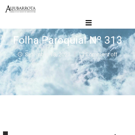
Início
Folha Paroquial
Folha Paroquial Nº 313
Agenda Paroquial
Paróquia
Setembro 18, 2023
Comment off
Ligações
Jornal Contacto SVD