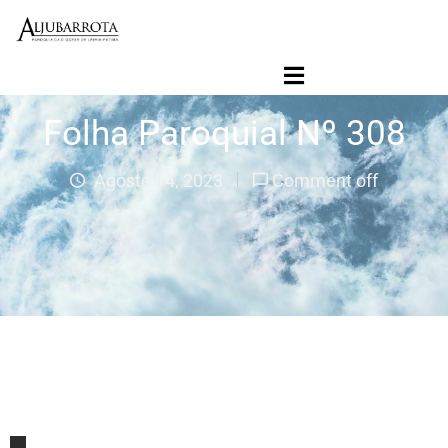
Início
Folha Paroquial
Folha Paroquial Nº 308
Agenda Paroquial
Paróquia
Agosto 14, 2023
Comment off
Ligações
Jornal Contacto SVD